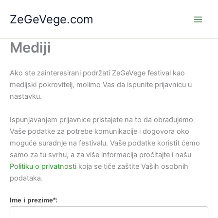
Skip
ZeGeVege.com
to
content
Mediji
Ako ste zainteresirani podržati ZeGeVege festival kao
medijski pokrovitelj, molimo Vas da ispunite prijavnicu u
nastavku.
Ispunjavanjem prijavnice pristajete na to da obrađujemo
Vaše podatke za potrebe komunikacije i dogovora oko
moguće suradnje na festivalu. Vaše podatke koristit ćemo
samo za tu svrhu, a za više informacija pročitajte i našu
Politiku o privatnosti
koja se tiče zaštite Vaših osobnih
podataka.
Ime i prezime*: