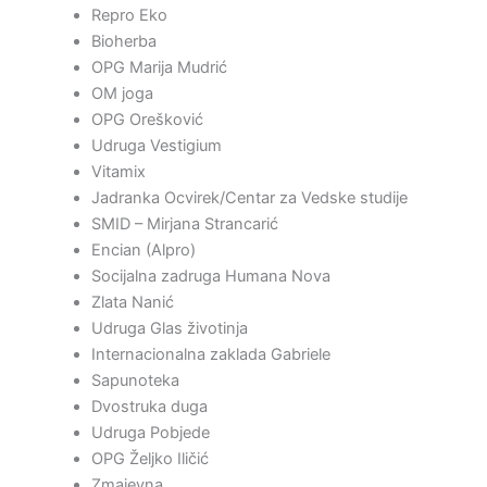
Repro Eko
Bioherba
OPG Marija Mudrić
OM joga
OPG Orešković
Udruga Vestigium
Vitamix
Jadranka Ocvirek/Centar za Vedske studije
SMID – Mirjana Strancarić
Encian (Alpro)
Socijalna zadruga Humana Nova
Zlata Nanić
Udruga Glas životinja
Internacionalna zaklada Gabriele
Sapunoteka
Dvostruka duga
Udruga Pobjede
OPG Željko Iličić
Zmajevna