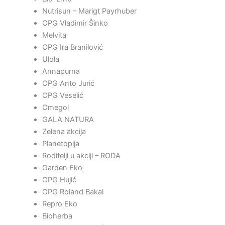
Nutrisun – Marigt Payrhuber
OPG Vladimir Šinko
Melvita
OPG Ira Branilović
Ulola
Annapurna
OPG Anto Jurić
OPG Veselić
Omegol
GALA NATURA
Zelena akcija
Planetopija
Roditelji u akciji – RODA
Garden Eko
OPG Hujić
OPG Roland Bakal
Repro Eko
Bioherba