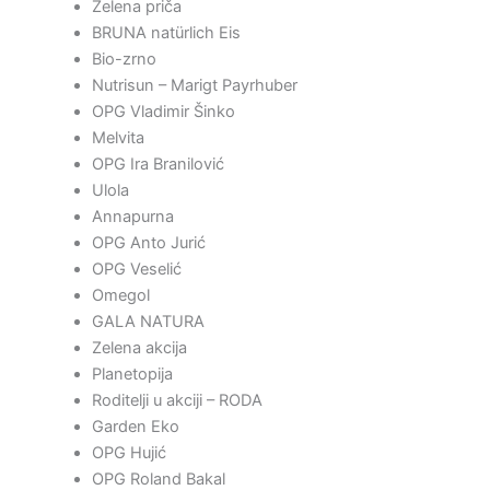
Zelena priča
BRUNA natürlich Eis
Bio-zrno
Nutrisun – Marigt Payrhuber
OPG Vladimir Šinko
Melvita
OPG Ira Branilović
Ulola
Annapurna
OPG Anto Jurić
OPG Veselić
Omegol
GALA NATURA
Zelena akcija
Planetopija
Roditelji u akciji – RODA
Garden Eko
OPG Hujić
OPG Roland Bakal