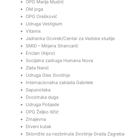
OPG Marija Mudrić
OM joga
OPG Orešković
Udruga Vestigium
Vitamix
Jadranka Ocvirek/Centar za Vedske studije
SMID – Mirjana Strancarić
Encian (Alpro)
Socijalna zadruga Humana Nova
Zlata Nanić
Udruga Glas životinja
Internacionalna zaklada Gabriele
Sapunoteka
Dvostruka duga
Udruga Pobjede
OPG Željko Iličić
Zmajevna
Drveni kutak
Sklonište za nezbrinute životinje Grada Zagreba