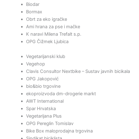
Biodar
Bormax
Obrt za eko igračke
Ami hrana za pse i mačke
K naravi Milena Trefalt s.p.
OPG Čižmek Ljubica
Vegetarijanski klub
Vegehop
Clavis Consultor Nextbike – Sustav javnih bicikala
OPG Jakopović
bio&bio trgovine
ekoproizvoda dm-drogerie markt
AWT International
Spar Hrvatska
Vegetarijana Plus
OPG Pereglin Tomislav
Bike Box maloprodajna trgovina
Sindikat biciklista