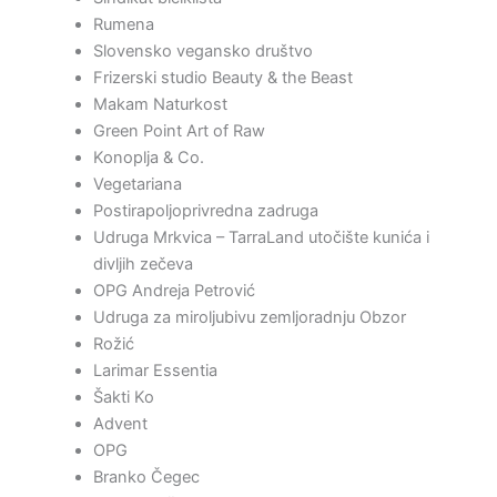
Rumena
Slovensko vegansko društvo
Frizerski studio Beauty & the Beast
Makam Naturkost
Green Point Art of Raw
Konoplja & Co.
Vegetariana
Postirapoljoprivredna zadruga
Udruga Mrkvica – TarraLand utočište kunića i
divljih zečeva
OPG Andreja Petrović
Udruga za miroljubivu zemljoradnju Obzor
Rožić
Larimar Essentia
Šakti Ko
Advent
OPG
Branko Čegec