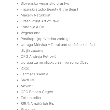
Slovensko vegansko društvo
Frizerski studio Beauty & the Beast
Makam Naturkost
Green Point Art of Raw
Konoplja & Co.
Vegetariana
Postirapoljoprivredna zadruga
Udruga Mrkvica – TarraLand utočište kunića i
divljih zečeva
OPG Andreja Petrović
Udruga za miroljubivu zemljoradnju Obzor
Rožić
Larimar Essentia
Šakti Ko
Advent
OPG Branko Čegec
Zelena priča
BRUNA natürlich Eis
Bio-zrno