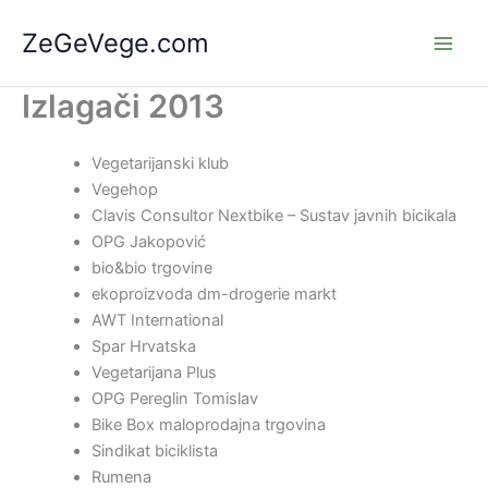
Skip
ZeGeVege.com
to
content
Izlagači 2013
Vegetarijanski klub
Vegehop
Clavis Consultor Nextbike – Sustav javnih bicikala
OPG Jakopović
bio&bio trgovine
ekoproizvoda dm-drogerie markt
AWT International
Spar Hrvatska
Vegetarijana Plus
OPG Pereglin Tomislav
Bike Box maloprodajna trgovina
Sindikat biciklista
Rumena