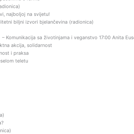
adionica)
, najboljoj na svijetu!
etni biljni izvori bjelančevina (radionica)
 – Komunikacija sa životinjama i veganstvo 17:00 Anita Eu
ktna akcija, solidarnost
nost i praksa
eselom teletu
a)
a?
nica)