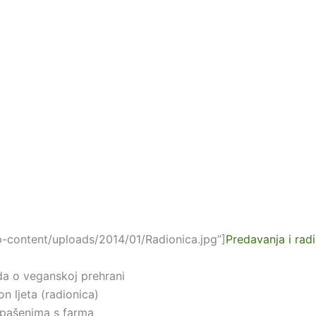
-content/uploads/2014/01/Radionica.jpg”]
Predavanja i rad
da o veganskoj prehrani
n ljeta (radionica)
spašenima s farma