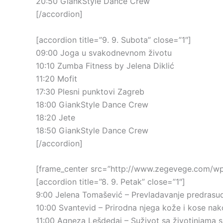
20:50 GiankStyle Dance Crew
[/accordion]
[accordion title=”9. 9. Subota” close=”1″]
09:00 Joga u svakodnevnom životu
10:10 Zumba Fitness by Jelena Diklić
11:20 Mofit
17:30 Plesni punktovi Zagreb
18:00 GiankStyle Dance Crew
18:20 Jete
18:50 GiankStyle Dance Crew
[/accordion]
[frame_center src=”http://www.zegevege.com/wp
[accordion title=”8. 9. Petak” close=”1″]
9:00 Jelena Tomašević – Prevladavanje predrasu
10:00 Svantevid – Prirodna njega kože i kose nako
11:00 Agneza Lešdedaj – Suživot sa životinjama 