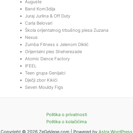
Auguste
Band Kom3dija
Juraj Jurlina & Off Duty
Carla Belovari
Škola orijentalnog trbušnog plesa Zuzana
Nexus
Zumba Fitness s Jelenom Diklić
Orijentalni ples Sheherezade
Atomic Dance Factory
IFEEL
Teen grupa Genijalci
Dječji zbor Kikići
Seven Mouldy Figs
Politika o privatnosti
Politika o kolačićima
Copyright © 2026 ZeGeVege.com | Powered by
Astra WordPress