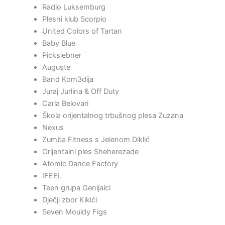
Radio Luksemburg
Plesni klub Scorpio
United Colors of Tartan
Baby Blue
Picksiebner
Auguste
Band Kom3dija
Juraj Jurlina & Off Duty
Carla Belovari
Škola orijentalnog trbušnog plesa Zuzana
Nexus
Zumba Fitness s Jelenom Diklić
Orijentalni ples Sheherezade
Atomic Dance Factory
IFEEL
Teen grupa Genijalci
Dječji zbor Kikići
Seven Mouldy Figs