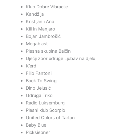
Klub Dobre Vibracije
Kandžija
Kristijan i Ana
Kill In Manjaro
Bojan Jambrošić
Megablast
Plesna skupina Balčin
Dječji zbor udruge Ljubav na djelu
K’erd
Filip Fantoni
Back To Swing
Dino Jelusić
Udruga Triko
Radio Luksemburg
Plesni klub Scorpio
United Colors of Tartan
Baby Blue
Picksiebner