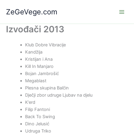
Skip
ZeGeVege.com
to
content
Izvođači 2013
Klub Dobre Vibracije
Kandžija
Kristijan i Ana
Kill In Manjaro
Bojan Jambrošić
Megablast
Plesna skupina Balčin
Dječji zbor udruge Ljubav na djelu
K’erd
Filip Fantoni
Back To Swing
Dino Jelusić
Udruga Triko